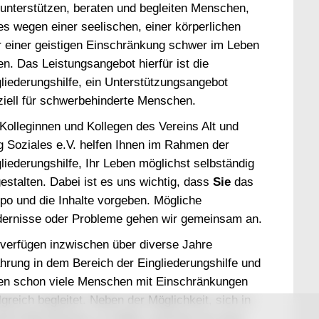
unterstützen, beraten und begleiten Menschen,
es wegen einer seelischen, einer körperlichen
r einer geistigen Einschränkung schwer im Leben
n. Das Leistungsangebot hierfür ist die
liederungshilfe, ein Unterstützungsangebot
ziell für schwerbehinderte Menschen.
Kolleginnen und Kollegen des Vereins Alt und
g Soziales e.V. helfen Ihnen im Rahmen der
liederungshilfe, Ihr Leben möglichst selbständig
estalten. Dabei ist es uns wichtig, dass
Sie
das
po und die Inhalte vorgeben. Mögliche
dernisse oder Probleme gehen wir gemeinsam an.
verfügen inzwischen über diverse Jahre
hrung in dem Bereich der Eingliederungshilfe und
en schon viele Menschen mit Einschränkungen
lgreich begleitet. Neben der Möglichkeit, sich in
eren Büroräumen zu treffen, kommen wir auch