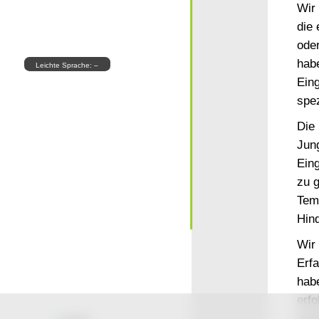
Wir 
die 
ode
habe
Leichte Sprache: –
Eing
spe
Die 
Jun
Eing
zu g
Tem
Hin
Wir 
Erfa
hab
erfo
uns