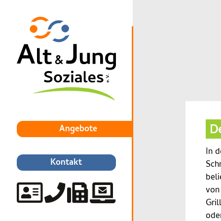
De
Angebote
In d
Kontakt
Schr
beli
von
Gril
oder