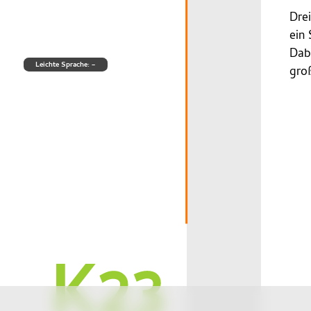
Drei
ein
Dab
Leichte Sprache: –
gro